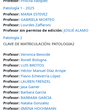
Profesor:
Priscila Vazquez
Patología 1 - 2025
Profesor:
MARIA ESTEVEZ
Profesor:
GABRIELA MORTEO
Profesor:
Lourdes Zaffaroni
Profesor sin permiso de edición:
JOSUÉ ALAMO
Patología 2
CLAVE DE MATRICULACIÓN: PATOLOGIA2
Profesor:
Veronica Beovide
Profesor:
Ronell Bologna
Profesor:
LUIS BROTOS
Profesor:
Héctor Manuel Díaz Arispe
Profesor:
Flavio Echeverría López
Profesor:
LAUREN FRENZEL
Profesor:
Jasa Gainer
Profesor:
Barbara García
Profesor:
BARBARA GARCIA
Profesor:
Natalia Gonzalez
Profesor:
JIMENA HOCHMANN