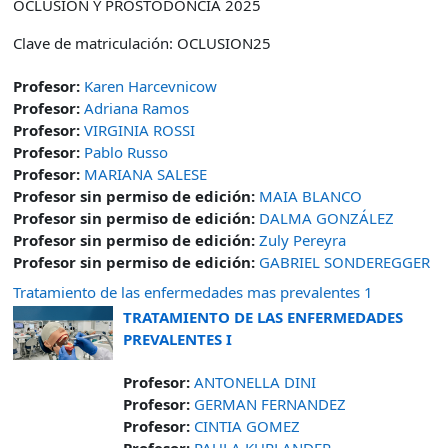
OCLUSIÓN Y PROSTODONCIA 2025
Clave de matriculación: OCLUSION25
Profesor:
Karen Harcevnicow
Profesor:
Adriana Ramos
Profesor:
VIRGINIA ROSSI
Profesor:
Pablo Russo
Profesor:
MARIANA SALESE
Profesor sin permiso de edición:
MAIA BLANCO
Profesor sin permiso de edición:
DALMA GONZÁLEZ
Profesor sin permiso de edición:
Zuly Pereyra
Profesor sin permiso de edición:
GABRIEL SONDEREGGER
Tratamiento de las enfermedades mas prevalentes 1
TRATAMIENTO DE LAS ENFERMEDADES
PREVALENTES I
Profesor:
ANTONELLA DINI
Profesor:
GERMAN FERNANDEZ
Profesor:
CINTIA GOMEZ
Profesor:
PAULA KURLANDER