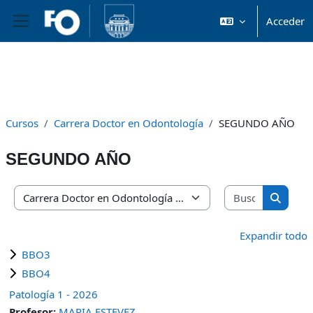
Acceder
Panel lateral
Salta al contenido principal
Cursos
Carrera Doctor en Odontología
SEGUNDO AÑO
SEGUNDO AÑO
Buscar cu
Categorías
Buscar 
Expandir todo
BBO3
BBO4
Patología 1 - 2026
Profesor:
MARIA ESTEVEZ