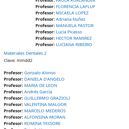
Profesor:
FLORENCIA LAFLUF
Profesor:
MICAELA LOPEZ
Profesor:
Adriana Nuñez
Profesor:
MANUELA PASTOR
Profesor:
Lucia Picasso
Profesor:
HECTOR RAMIREZ
Profesor:
LUCIANA RIBEIRO
Materiales Dentales 2
Clave: mmdd2
Profesor:
Gonzalo Alonso
Profesor:
DANIELA D'ANGELO
Profesor:
MARIA DE LEON
Profesor:
Andrés García
Profesor:
GUILLERMO GRAZIOLI
Profesor:
VALENTINA MALGOR
Profesor:
MARCELO MEDEROS
Profesor:
ALFONSINA MORAN
Profesor:
ROMINA TESSORE